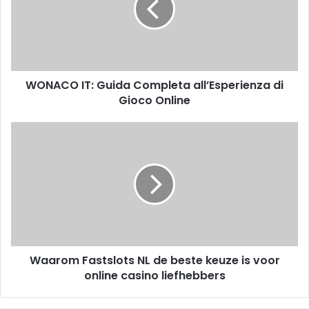
a
i
l
a
d
d
WONACO IT: Guida Completa all’Esperienza di
r
Gioco Online
e
s
s
Waarom Fastslots NL de beste keuze is voor
online casino liefhebbers