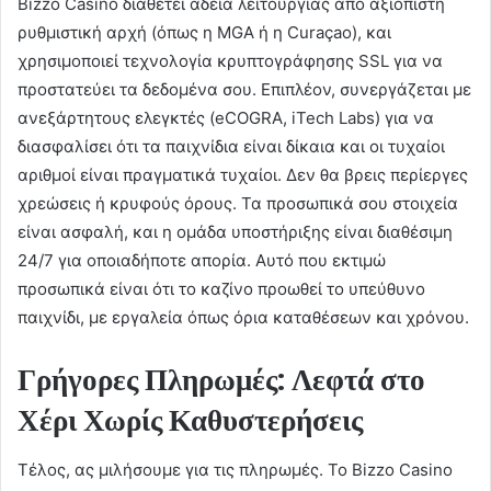
Bizzo Casino διαθέτει άδεια λειτουργίας από αξιόπιστη
ρυθμιστική αρχή (όπως η MGA ή η Curaçao), και
χρησιμοποιεί τεχνολογία κρυπτογράφησης SSL για να
προστατεύει τα δεδομένα σου. Επιπλέον, συνεργάζεται με
ανεξάρτητους ελεγκτές (eCOGRA, iTech Labs) για να
διασφαλίσει ότι τα παιχνίδια είναι δίκαια και οι τυχαίοι
αριθμοί είναι πραγματικά τυχαίοι. Δεν θα βρεις περίεργες
χρεώσεις ή κρυφούς όρους. Τα προσωπικά σου στοιχεία
είναι ασφαλή, και η ομάδα υποστήριξης είναι διαθέσιμη
24/7 για οποιαδήποτε απορία. Αυτό που εκτιμώ
προσωπικά είναι ότι το καζίνο προωθεί το υπεύθυνο
παιχνίδι, με εργαλεία όπως όρια καταθέσεων και χρόνου.
Γρήγορες Πληρωμές: Λεφτά στο
Χέρι Χωρίς Καθυστερήσεις
Τέλος, ας μιλήσουμε για τις πληρωμές. Το Bizzo Casino