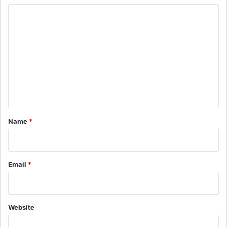
C
o
m
m
e
n
t
*
Name
*
Email
*
Website