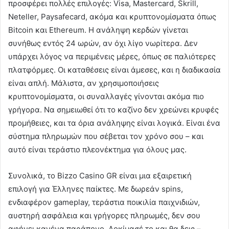
προσφέρει πολλές επιλογές: Visa, Mastercard, Skrill,
Neteller, Paysafecard, ακόμα και κρυπτονομίσματα όπως
Bitcoin και Ethereum. Η ανάληψη κερδών γίνεται
συνήθως εντός 24 ωρών, αν όχι λίγο νωρίτερα. Δεν
υπάρχει λόγος να περιμένεις μέρες, όπως σε παλιότερες
πλατφόρμες. Οι καταθέσεις είναι άμεσες, και η διαδικασία
είναι απλή. Μάλιστα, αν χρησιμοποιήσεις
κρυπτονομίσματα, οι συναλλαγές γίνονται ακόμα πιο
γρήγορα. Να σημειωθεί ότι το καζίνο δεν χρεώνει κρυφές
προμήθειες, και τα όρια ανάληψης είναι λογικά. Είναι ένα
σύστημα πληρωμών που σέβεται τον χρόνο σου – και
αυτό είναι τεράστιο πλεονέκτημα για όλους μας.
Συνολικά, το Bizzo Casino GR είναι μια εξαιρετική
επιλογή για Έλληνες παίκτες. Με δωρεάν spins,
ενδιαφέρον gameplay, τεράστια ποικιλία παιχνιδιών,
αυστηρή ασφάλεια και γρήγορες πληρωμές, δεν σου
αφήνει κανένα παράπονο. Δοκίμασέ το και θα δεις –