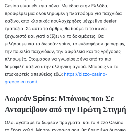
Casino είναι εδώ για σένα. Με έδρα στην Ελλάδα,
a
n
προσφέρει μια ολοκληρωμένη πλατφόρμα για παιχνίδια
e
καζίνο, από κλασικές κουλοχέρηδες μέχρι live dealer
m
τραπέζια. Σε αυτό το άρθρο, θα δούμε τι το κάνει
a
ξεχωριστό και γιατί αξίζει να το δοκιμάσεις. Θα
i
μιλήσουμε για τα δωρεάν spins, το ενδιαφέρον gameplay,
l
την ποικιλία παιχνιδιών, την ασφάλεια και τις γρήγορες
πληρωμές. Ετοιμάσου να γνωρίσεις ένα από τα πιο
δημοφιλή καζίνο στην ελληνική αγορά. Μπορείς να το
επισκεφτείς απευθείας εδώ:
https://bizzo-casino-
greece.eu.com/
.
Δωρεάν Spins: Μπόνους που Σε
Ανταμείβουν από την Πρώτη Στιγμή
Όλοι αγαπάμε τα δωρεάν πράγματα, και το Bizzo Casino
το ξέρει καλά. Με την εγγραφή σου, θα βρεις ένα όμορφο