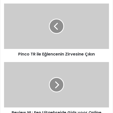
o
u
r
E
m
a
i
l
a
d
d
Pinco TR ile Eğlencenin Zirvesine Çıkın
r
e
s
s
Review NL: Een Uitgebreide Gids voor Online