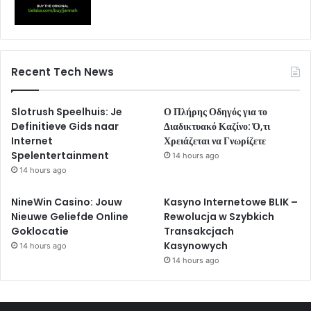
Recent Tech News
Slotrush Speelhuis: Je
Ο Πλήρης Οδηγός για το
Definitieve Gids naar
Διαδικτυακό Καζίνο: Ό,τι
Internet
Χρειάζεται να Γνωρίζετε
Spelentertainment
14 hours ago
14 hours ago
NineWin Casino: Jouw
Kasyno Internetowe BLIK –
Nieuwe Geliefde Online
Rewolucja w Szybkich
Goklocatie
Transakcjach
Kasynowych
14 hours ago
14 hours ago