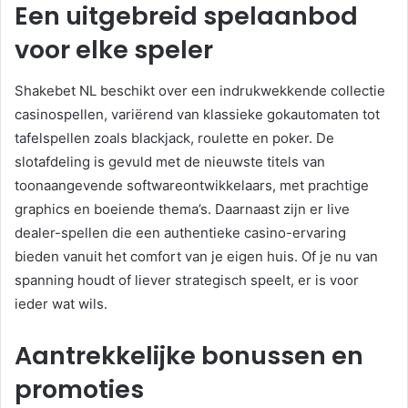
Een uitgebreid spelaanbod
voor elke speler
Shakebet NL beschikt over een indrukwekkende collectie
casinospellen, variërend van klassieke gokautomaten tot
tafelspellen zoals blackjack, roulette en poker. De
slotafdeling is gevuld met de nieuwste titels van
toonaangevende softwareontwikkelaars, met prachtige
graphics en boeiende thema’s. Daarnaast zijn er live
dealer-spellen die een authentieke casino-ervaring
bieden vanuit het comfort van je eigen huis. Of je nu van
spanning houdt of liever strategisch speelt, er is voor
ieder wat wils.
Aantrekkelijke bonussen en
promoties