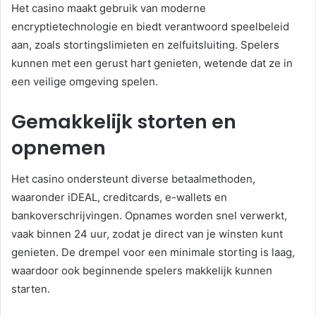
Het casino maakt gebruik van moderne
encryptietechnologie en biedt verantwoord speelbeleid
aan, zoals stortingslimieten en zelfuitsluiting. Spelers
kunnen met een gerust hart genieten, wetende dat ze in
een veilige omgeving spelen.
Gemakkelijk storten en
opnemen
Het casino ondersteunt diverse betaalmethoden,
waaronder iDEAL, creditcards, e-wallets en
bankoverschrijvingen. Opnames worden snel verwerkt,
vaak binnen 24 uur, zodat je direct van je winsten kunt
genieten. De drempel voor een minimale storting is laag,
waardoor ook beginnende spelers makkelijk kunnen
starten.