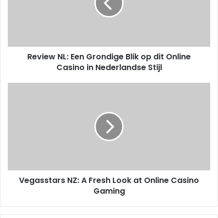
a
i
l
a
d
d
Review NL: Een Grondige Blik op dit Online
r
Casino in Nederlandse Stijl
e
s
s
Vegasstars NZ: A Fresh Look at Online Casino
Gaming