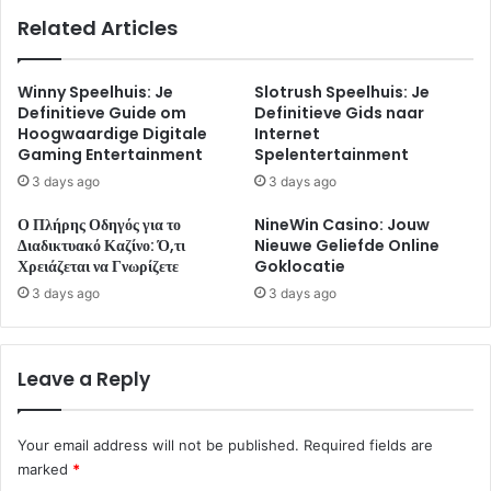
Related Articles
Winny Speelhuis: Je
Slotrush Speelhuis: Je
Definitieve Guide om
Definitieve Gids naar
Hoogwaardige Digitale
Internet
Gaming Entertainment
Spelentertainment
3 days ago
3 days ago
Ο Πλήρης Οδηγός για το
NineWin Casino: Jouw
Διαδικτυακό Καζίνο: Ό,τι
Nieuwe Geliefde Online
Χρειάζεται να Γνωρίζετε
Goklocatie
3 days ago
3 days ago
Leave a Reply
Your email address will not be published.
Required fields are
marked
*