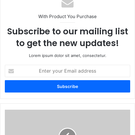
With Product You Purchase
Subscribe to our mailing list
to get the new updates!
Lorem ipsum dolor sit amet, consectetur.
E
n
t
e
r
y
o
u
r
E
m