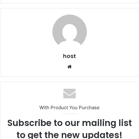
host
We
bsi
te
With Product You Purchase
Subscribe to our mailing list
to get the new updates!