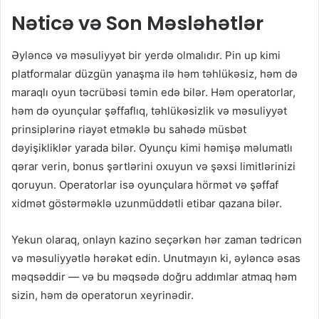
Nəticə və Son Məsləhətlər
Əyləncə və məsuliyyət bir yerdə olmalıdır. Pin up kimi
platformalar düzgün yanaşma ilə həm təhlükəsiz, həm də
maraqlı oyun təcrübəsi təmin edə bilər. Həm operatorlar,
həm də oyunçular şəffaflıq, təhlükəsizlik və məsuliyyət
prinsiplərinə riayət etməklə bu sahədə müsbət
dəyişikliklər yarada bilər. Oyunçu kimi həmişə məlumatlı
qərar verin, bonus şərtlərini oxuyun və şəxsi limitlərinizi
qoruyun. Operatorlar isə oyunçulara hörmət və şəffaf
xidmət göstərməklə uzunmüddətli etibar qazana bilər.
Yekun olaraq, onlayn kazino seçərkən hər zaman tədricən
və məsuliyyətlə hərəkət edin. Unutmayın ki, əyləncə əsas
məqsəddir — və bu məqsədə doğru addımlar atmaq həm
sizin, həm də operatorun xeyrinədir.