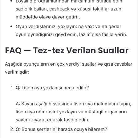
Loyallıq proqramlarından maksimum istifadə edin:
sadiqlik balları, cashback və xüsusi təkliflər uzun
müddətdə əlavə dəyər gətirir.
Oyun vərdişlərinizi yoxlayın: nə vaxt və nə qədər
oyun oynadığınızı qeyd edin, lazım olsa fasilə verin.
FAQ — Tez-tez Verilən Suallar
Aşağıda oyunçuların ən çox verdiyi suallar və qısa cavablar
verilmişdir:
Q: Lisenziya yoxlanışı necə edilir?
A: Saytın aşağı hissəsində lisenziya məlumatını tapın,
lisenziya nömrəsini yoxlayın və müstəqil orqanların
saytını ziyarət edərək təsdiq edin.
Q: Bonus şərtlərini harada oxuya bilərəm?