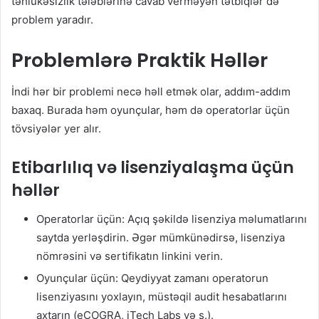
təhlükəsizlik tələblərinə cavab verməyən tətbiqlər də
problem yaradır.
Problemlərə Praktik Həllər
İndi hər bir problemi necə həll etmək olar, addım-addım
baxaq. Burada həm oyunçular, həm də operatorlar üçün
tövsiyələr yer alır.
Etibarlılıq və lisenziyalaşma üçün
həllər
Operatorlar üçün: Açıq şəkildə lisenziya məlumatlarını
saytda yerləşdirin. Əgər mümkünədirsə, lisenziya
nömrəsini və sertifikatın linkini verin.
Oyunçular üçün: Qeydiyyat zamanı operatorun
lisenziyasını yoxlayın, müstəqil audit hesabatlarını
axtarın (eCOGRA, iTech Labs və s.).