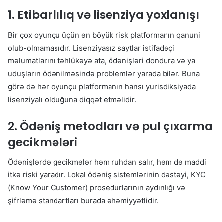
1. Etibarlılıq və lisenziya yoxlanışı
Bir çox oyunçu üçün ən böyük risk platformanın qanuni
olub-olmamasıdır. Lisenziyasız saytlar istifadəçi
məlumatlarını təhlükəyə ata, ödənişləri dondura və ya
uduşların ödənilməsində problemlər yarada bilər. Buna
görə də hər oyunçu platformanın hansı yurisdiksiyada
lisenziyalı olduğuna diqqət etməlidir.
2. Ödəniş metodları və pul çıxarma
gecikmələri
Ödənişlərdə gecikmələr həm ruhdan salır, həm də maddi
itkə riski yaradır. Lokal ödəniş sistemlərinin dəstəyi, KYC
(Know Your Customer) prosedurlarının aydınlığı və
şifrləmə standartları burada əhəmiyyətlidir.