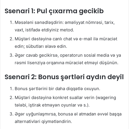
Ssenari 1: Pul çıxarma gecikib
Məsələni sənədləşdirin: əməliyyat nömrəsi, tarix,
vaxt, istifadə etdiyiniz metod.
Müştəri dəstəyinə canlı chat və e-mail ilə müraciət
edin; sübutları əlavə edin.
Əgər cavab gecikirsə, operatorun sosial media və ya
rəsmi lisenziya orqanına müraciət etməyi düşünün.
Ssenari 2: Bonus şərtləri aydın deyil
Bonus şərtlərini bir daha diqqətlə oxuyun.
Müştəri dəstəyinə konkret suallar verin (wagering
tələbi, iştirak etməyən oyunlar və s.).
Əgər uyğunlaşmırsa, bonusa əl atmadan əvvəl başqa
alternativləri qiymətləndirin.