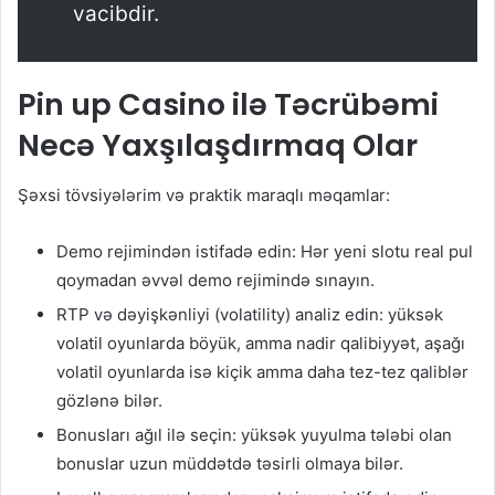
vacibdir.
Pin up Casino ilə Təcrübəmi
Necə Yaxşılaşdırmaq Olar
Şəxsi tövsiyələrim və praktik maraqlı məqamlar:
Demo rejimindən istifadə edin: Hər yeni slotu real pul
qoymadan əvvəl demo rejimində sınayın.
RTP və dəyişkənliyi (volatility) analiz edin: yüksək
volatil oyunlarda böyük, amma nadir qalibiyyət, aşağı
volatil oyunlarda isə kiçik amma daha tez-tez qaliblər
gözlənə bilər.
Bonusları ağıl ilə seçin: yüksək yuyulma tələbi olan
bonuslar uzun müddətdə təsirli olmaya bilər.