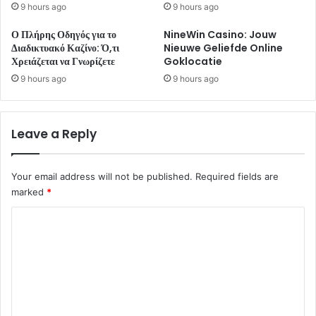
9 hours ago
9 hours ago
Ο Πλήρης Οδηγός για το
NineWin Casino: Jouw
Διαδικτυακό Καζίνο: Ό,τι
Nieuwe Geliefde Online
Χρειάζεται να Γνωρίζετε
Goklocatie
9 hours ago
9 hours ago
Leave a Reply
Your email address will not be published.
Required fields are
marked
*
C
o
m
m
e