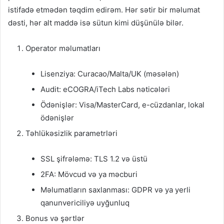
istifadə etmədən təqdim edirəm. Hər sətir bir məlumat
dəsti, hər alt maddə isə sütun kimi düşünülə bilər.
Operator məlumatları
Lisenziya: Curacao/Malta/UK (məsələn)
Audit: eCOGRA/iTech Labs nəticələri
Ödənişlər: Visa/MasterCard, e-cüzdanlar, lokal
ödənişlər
Təhlükəsizlik parametrləri
SSL şifrələmə: TLS 1.2 və üstü
2FA: Mövcud və ya məcburi
Məlumatların saxlanması: GDPR və ya yerli
qanunvericiliyə uyğunluq
Bonus və şərtlər