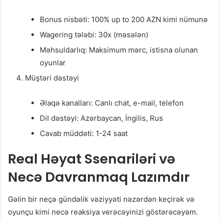
Bonus nisbəti: 100% up to 200 AZN kimi nümunə
Wagering tələbi: 30x (məsələn)
Məhsuldarlıq: Maksimum mərc, istisna olunan
oyunlar
Müştəri dəstəyi
Əlaqə kanalları: Canlı chat, e-mail, telefon
Dil dəstəyi: Azərbaycan, İngilis, Rus
Cavab müddəti: 1-24 saat
Real Həyat Ssenariləri və
Necə Davranmaq Lazımdır
Gəlin bir neçə gündəlik vəziyyəti nəzərdən keçirək və
oyunçu kimi necə reaksiya verəcəyinizi göstərəcəyəm.