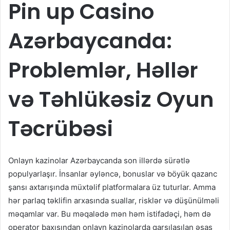
Pin up Casino
n
d
a
Azərbaycanda:
n
e
Problemlər, Həllər
m
a
və Təhlükəsiz Oyun
i
l
Təcrübəsi
Onlayn kazinolar Azərbaycanda son illərdə sürətlə
populyarlaşır. İnsanlar əyləncə, bonuslar və böyük qazanc
şansı axtarışında müxtəlif platformalara üz tuturlar. Amma
hər parlaq təklifin arxasında suallar, risklər və düşünülməli
məqamlar var. Bu məqalədə mən həm istifadəçi, həm də
operator baxışından onlayn kazinolarda qarşılaşılan əsas