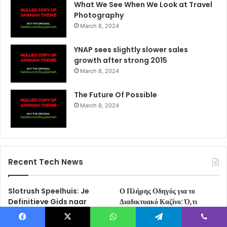
What We See When We Look at Travel
Photography
March 8, 2024
YNAP sees slightly slower sales
growth after strong 2015
March 8, 2024
The Future Of Possible
March 8, 2024
Recent Tech News
Slotrush Speelhuis: Je
Ο Πλήρης Οδηγός για το
Definitieve Gids naar
Διαδικτυακό Καζίνο: Ό,τι
Internet
Χρειάζεται να Γνωρίζετε
Spelentertainment
9 hours ago