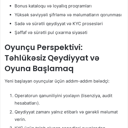
Bonus kataloqu və loyallıq proqramları
Yüksək səviyyəli şifrləmə və məlumatların qorunması
Sadə və sürətli qeydiyyat və KYC prosesləri
Şəffaf və sürətli pul çıxarma siyasəti
Oyunçu Perspektivi:
Təhlükəsiz Qeydiyyat və
Oyuna Başlamaq
Yeni başlayan oyunçular üçün addım-addım bələdçi:
Operatorun qanuniliyini yoxlayın (lisenziya, audit
hesabatları).
Qeydiyyat zamanı yalnız etibarlı və gərəkli məlumat
verin.